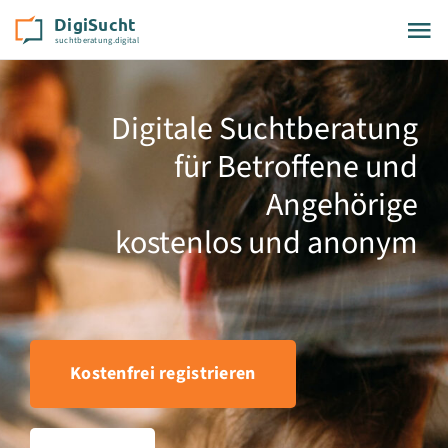
Zum
DigiSucht
Tog
Inhalt
springen
Nav
Unser Angebot
Digitale Suchtberatung
für Betroffene und
Beratungsthemen
Angehörige
Blog
kostenlos und anonym
Über DigiSucht
Leichte Sprache
Kostenfrei registrieren
Log-in